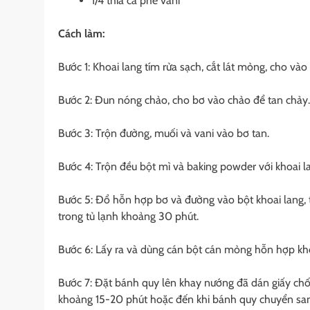
1/4 thìa cà phê vani
Cách làm:
Bước 1: Khoai lang tím rửa sạch, cắt lát mỏng, cho vào
Bước 2: Đun nóng chảo, cho bơ vào chảo để tan chảy.
Bước 3: Trộn đường, muối và vani vào bơ tan.
Bước 4: Trộn đều bột mì và baking powder với khoai l
Bước 5: Đổ hỗn hợp bơ và đường vào bột khoai lang,
trong tủ lạnh khoảng 30 phút.
Bước 6: Lấy ra và dùng cán bột cán mỏng hỗn hợp kho
Bước 7: Đặt bánh quy lên khay nướng đã dán giấy chốn
khoảng 15-20 phút hoặc đến khi bánh quy chuyển sa