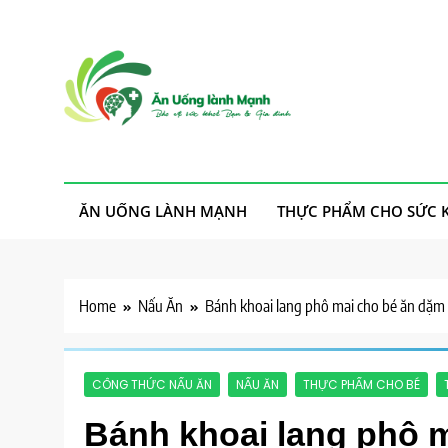
Skip
to
content
Ăn Uống Lành Mạn
Thực phẩm sạch, cho ta, cho người, an nhiên mà sống
ĂN UỐNG LÀNH MẠNH
THỰC PHẨM CHO SỨC 
Home
Nấu Ăn
Bánh khoai lang phô mai cho bé ăn dặm 
CÔNG THỨC NẤU ĂN
NẤU ĂN
THỰC PHẨM CHO BÉ
Bánh khoai lang phô m