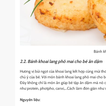
Bánh k
2.2. Bánh khoai lang phô mai cho bé ăn dặm
Hương vị bùi ngọt của khoai lang kết hợp cùng mùi th
chú ý của bé. Với món bánh khoai lang phô mai cho bé
Đây không chỉ là món ăn giúp bé tập ăn dặm mà nó còn
như protein, photpho, canxi,…Cách làm đơn giản như 
Nguyên liệu: