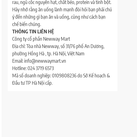
rau, ngũ cốc nguyên hạt, chất béo, protein và tinh bột.
Hãy nhớ rằng ăn uống lành mạnh đòi hỏi bạn phải chú
ý đến những gì bạn ăn và uống, cũng như cách bạn
chế biến chúng.
THÔNG TIN LIÊN HỆ
Công ty cổ phần Newway Mart
Địa chỉ: Tòa nhà Newway, số 31/76 phố An Dương,
phường Hồng Hà , tp. Hà Nội, Việt Nam
Email: info@newwaymart.vn
Hotline: 024 3719 6573
Mã số doanh nghiệp: 0109808236 do Sở Kế hoạch &
Đầu tư TP Hà Nội cấp.