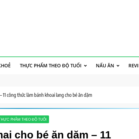
h
KHOẺ
THỰC PHẨM THEO ĐỘ TUỔI
NẤU ĂN
REV
– 11 công thức làm bánh khoai lang cho bé ăn dặm
THỰC PHẨM THEO ĐỘ TUỔI
ai cho bé ăn dặm – 11