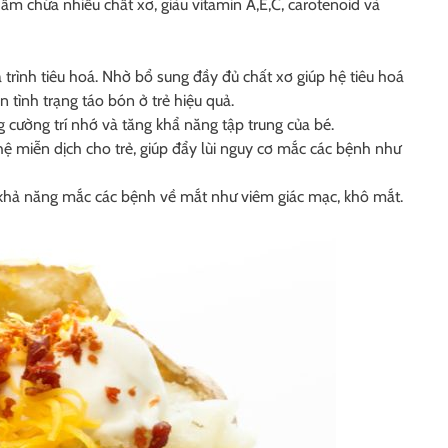
ẩm chứa nhiều chất xơ, giàu vitamin A,E,C, carotenoid và
á trình tiêu hoá. Nhờ bổ sung đầy đủ chất xơ giúp hệ tiêu hoá
n tình trạng táo bón ở trẻ hiệu quả.
g cường trí nhớ và tăng khẩ năng tập trung của bé.
hệ miễn dịch cho trẻ, giúp đẩy lùi nguy cơ mắc các bệnh như
i khả năng mắc các bệnh về mắt như viêm giác mạc, khô mắt.