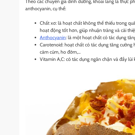
Theo các chuyên gia dinh dưỡng, khoai lang là thực ph
anthocyanin, cụ thể:
Chất xơ: là hoạt chất không thể thiếu trong qu
hoạt động tốt hơn, giúp nhuận tràng và cải thiệ
Anthocyanin
: là một hoạt chất có tác dụng tăn
Carotenoid: hoạt chất có tác dụng tăng cường 
cảm cúm, ho đờm,…
Vitamin A,C: có tác dụng ngăn chặn và đẩy lù