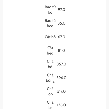
Bao tử
97.0
bò
Bao tử
85.0
heo
Cật bò
67.0
Cật
81.0
heo
Chả
357.0
bò
Chà
396.0
bông
Chả
517.0
lợn
Chả
136.0
lụa