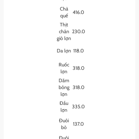
Chả
416.0
quế
Thịt
chân
230.0
giò lợn
Da lợn
118.0
Ruốc
318.0
lợn
Dăm
bông
318.0
lợn
Đầu
335.0
lợn
Đuôi
137.0
bò
Đuôi