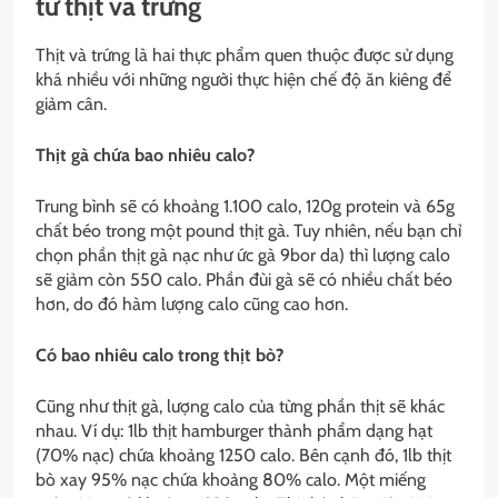
từ thịt và trứng
Thịt và trứng là hai thực phẩm quen thuộc được sử dụng
khá nhiều với những người thực hiện chế độ ăn kiêng để
giảm cân.
Thịt gà chứa bao nhiêu calo?
Trung bình sẽ có khoảng 1.100 calo, 120g protein và 65g
chất béo trong một pound thịt gà. Tuy nhiên, nếu bạn chỉ
chọn phần thịt gà nạc như ức gà 9bor da) thì lượng calo
sẽ giảm còn 550 calo. Phần đùi gà sẽ có nhiều chất béo
hơn, do đó hàm lượng calo cũng cao hơn.
Có bao nhiêu calo trong thịt bò?
Cũng như thịt gà, lượng calo của từng phần thịt sẽ khác
nhau. Ví dụ: 1lb thịt hamburger thành phẩm dạng hạt
(70% nạc) chứa khoảng 1250 calo. Bên cạnh đó, 1lb thịt
bò xay 95% nạc chứa khoảng 80% calo. Một miếng