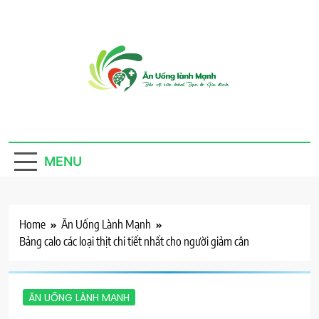
Skip
to
content
Ăn Uống Lành
Thực phẩm sạch, cho ta, cho người, an nhiên mà
sống
Mạnh
MENU
Home
Ăn Uống Lành Mạnh
Bảng calo các loại thịt chi tiết nhất cho người giảm cân
ĂN UỐNG LÀNH MẠNH