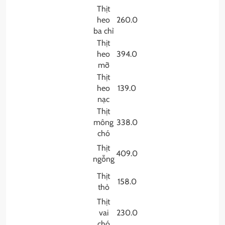
Thịt
heo
260.0
ba chỉ
Thịt
heo
394.0
mỡ
Thịt
heo
139.0
nạc
Thịt
mông
338.0
chó
Thịt
409.0
ngỗng
Thịt
158.0
thỏ
Thịt
vai
230.0
chó