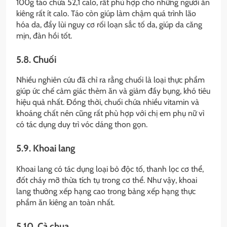
100g táo chứa 52,1 calo, rất phù hợp cho những người ăn
kiêng rất ít calo. Táo còn giúp làm chậm quá trình lão
hóa da, đẩy lùi nguy cơ rối loạn sắc tố da, giúp da căng
mịn, đàn hồi tốt.
5.8. Chuối
Nhiều nghiên cứu đã chỉ ra rằng chuối là loại thực phẩm
giúp ức chế cảm giác thèm ăn và giảm đầy bụng, khó tiêu
hiệu quả nhất. Đồng thời, chuối chứa nhiều vitamin và
khoáng chất nên cũng rất phù hợp với chị em phụ nữ vì
có tác dụng duy trì vóc dáng thon gọn.
5.9. Khoai lang
Khoai lang có tác dụng loại bỏ độc tố, thanh lọc cơ thể,
đốt cháy mỡ thừa tích tụ trong cơ thể. Như vậy, khoai
lang thường xếp hạng cao trong bảng xếp hạng thực
phẩm ăn kiêng an toàn nhất.
5.10. Cà chua