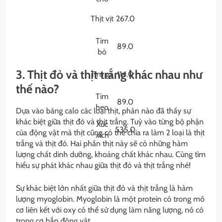
Thịt vịt
267.0
Tim
89.0
bò
3. Thịt đỏ và thịt trắng khác nhau như
Tim gà
114.0
thế nào?
Tim
89.0
heo
Dựa vào bảng calo các loại thịt, phán nào đã thấy sự
khác biệt giữa thịt đỏ và thịt trắng. Tuỳ vào từng bộ phận
Xúc
535.0
của động vật mà thịt cũng có thể chia ra làm 2 loại là thịt
xích
trắng và thịt đỏ. Hai phần thịt này sẽ có những hàm
lượng chất dinh dưỡng, khoáng chất khác nhau. Cùng tìm
hiểu sự phát khác nhau giữa thịt đỏ và thịt trắng nhé!
Sự khác biệt lớn nhất giữa thịt đỏ và thịt trắng là hàm
lượng myoglobin. Myoglobin là một protein có trong mô
cơ liên kết với oxy có thể sử dụng làm năng lượng, nó có
trong cơ bắp động vật.