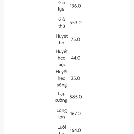
Giò
136.0
lụa
Giò
553.0
thủ
Huyết
75.0
bò
Huyết
heo
44.0
luộc
Huyết
heo
25.0
sống
Lạp
585.0
xưởng
Lòng
167.0
lợn
Lưỡi
164.0
bò