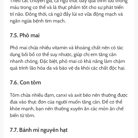
Theo các chuyên gia, cá ngừ thúc đẩy quá trình lưu thông
máu trong cơ thể và là thực phẩm tốt cho sự phát triển
trí não. Đồng thời, cá ngừ đẩy lùi xơ vữa động mạch và
ngăn ngừa bệnh tim mạch.
7.5. Phô mai
Phô mai chứa nhiều vitamin và khoáng chất nên có tác
dụng bồi bổ cơ thể suy nhược, giúp chị em tăng cân
nhanh chóng. Đặc biệt, phô mai có khả năng làm chậm
quá trình lão hóa da và bảo vệ da khỏi các chất độc hại.
7.6. Con tôm
Tôm chứa nhiều đạm, canxi và axit béo nên thường được
đưa vào thực đơn của người muốn tăng cân. Để cơ thể
khỏe mạnh, bạn nên thường xuyên ăn các món ăn chế
biến từ tôm.
7.7. Bánh mì nguyên hạt