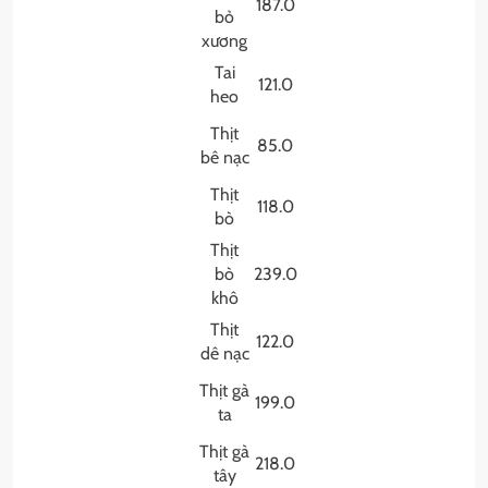
187.0
bỏ
xương
Tai
121.0
heo
Thịt
85.0
bê nạc
Thịt
118.0
bò
Thịt
bò
239.0
khô
Thịt
122.0
dê nạc
Thịt gà
199.0
ta
Thịt gà
218.0
tây