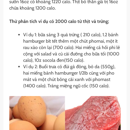
sườn 16oz có khoảng 1220 calo. Thịt bò thăn giá trị 16oz
chứa khoảng 1200 calo.
Thử phân tích ví dụ có 2000 calo từ thịt và trứng;
Ví dụ 1: bữa sáng 3 quả trứng ( 210 calo), 1.2 bánh
hamburger bít tết thêm một chút phomai, một ít
rau xào còn lại (700 calo). Hai miếng cá hồi phi lê
cộng với salad và củ cải đường cho bữa tối (1000
calo), 10z socola đen(150 calo).
Ví dụ 2: Buổi trưa có đùi gà đông, bỏ da (550g),
hai miếng bánh hamburrger 1/2lb cùng với pho
mát và một chút bông cải xanh với phomast
(1400 calo). Tráng miệng ngũ cốc (150 calo).