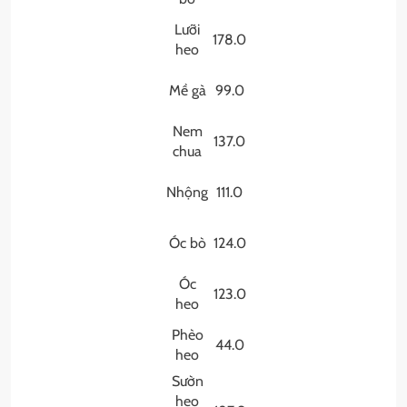
Lưỡi
178.0
heo
Mề gà
99.0
Nem
137.0
chua
Nhộng
111.0
Óc bò
124.0
Óc
123.0
heo
Phèo
44.0
heo
Sườn
heo