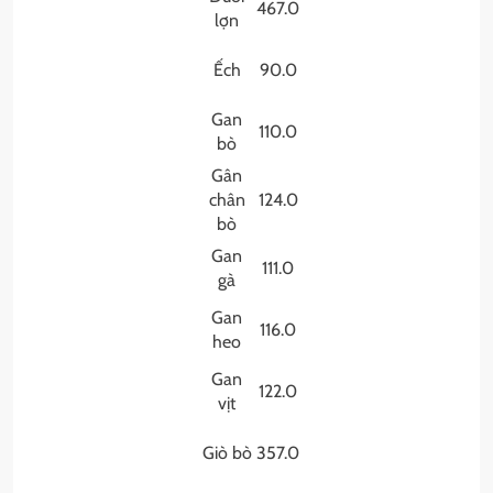
467.0
lợn
Ếch
90.0
Gan
110.0
bò
Gân
chân
124.0
bò
Gan
111.0
gà
Gan
116.0
heo
Gan
122.0
vịt
Giò bò
357.0