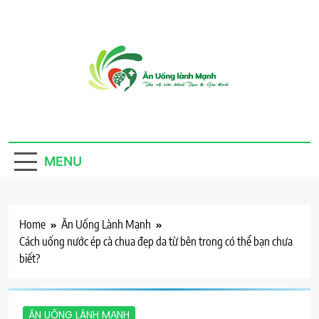
Skip
to
content
Ăn Uống Lành
Thực phẩm sạch, cho ta, cho người, an nhiên mà
sống
Mạnh
MENU
Home
Ăn Uống Lành Mạnh
Cách uống nước ép cà chua đẹp da từ bên trong có thể bạn chưa
biết?
ĂN UỐNG LÀNH MẠNH