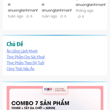
anuonglanhmanh
anuonglanhmanh
anuonglanhmanh
2
4
tháng ago
tuần ago
tuần ago
0
0
0
Chủ Đề
Ăn Uống Lành Mạnh
Thực Phẩm Cho Sức Khoẻ
Thực Phẩm Theo Độ Tuổi
Công Thức Nấu Ăn