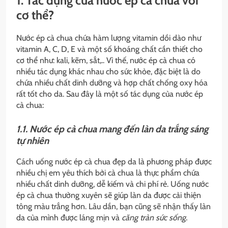
1. Tác dụng của nước ép cà chua với
cơ thể?
Nước ép cà chua chứa hàm lượng vitamin dồi dào như
vitamin A, C, D, E và một số khoáng chất cần thiết cho
cơ thể như: kali, kẽm, sắt,.. Vì thế, nước ép cà chua có
nhiều tác dụng khác nhau cho sức khỏe, đặc biệt là do
chứa nhiều chất dinh dưỡng và hợp chất chống oxy hóa
rất tốt cho da. Sau đây là một số tác dụng của nước ép
cà chua:
1.1. Nước ép cà chua mang đến làn da trắng sáng
tự nhiên
Cách uống nước ép cà chua đẹp da là phương pháp được
nhiều chị em yêu thích bởi cà chua là thực phẩm chứa
nhiều chất dinh dưỡng, dễ kiếm và chi phí rẻ. Uống nước
ép cà chua thường xuyên sẽ giúp làn da được cải thiện
tông màu trắng hơn. Lâu dần, bạn cũng sẽ nhận thấy làn
da của mình được láng mịn và
căng tràn sức sống.