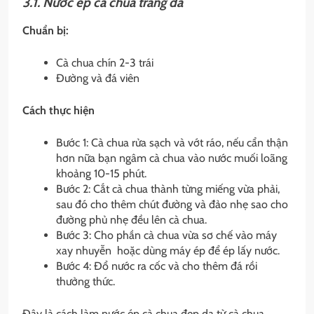
3.1. Nước ép cà chua trắng da
Chuẩn bị:
Cà chua chín 2-3 trái
Đường và đá viên
Cách thực hiện
Bước 1: Cà chua rửa sạch và vớt ráo, nếu cẩn thận
hơn nữa bạn ngâm cà chua vào nước muối loãng
khoảng 10-15 phút.
Bước 2: Cắt cà chua thành từng miếng vừa phải,
sau đó cho thêm chút đường và đảo nhẹ sao cho
đường phủ nhẹ đều lên cà chua.
Bước 3: Cho phần cà chua vừa sơ chế vào máy
xay nhuyễn hoặc dùng máy ép để ép lấy nước.
Bước 4: Đổ nước ra cốc và cho thêm đá rồi
thưởng thức.
Đây là cách làm nước ép cà chua đẹp da từ cà chua