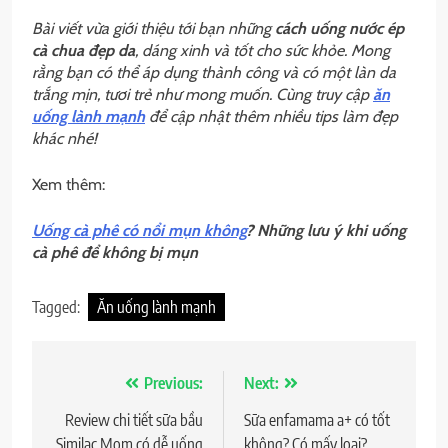
Bài viết vừa giới thiệu tới bạn những
cách uống nước ép
cà chua đẹp da
, dáng xinh và tốt cho sức khỏe. Mong
rằng bạn có thể áp dụng thành công và có một làn da
trắng mịn, tươi trẻ như mong muốn. Cùng truy cập
ăn
uống lành mạnh
để cập nhật thêm nhiều tips làm đẹp
khác nhé!
Xem thêm:
Uống cà phê có nổi mụn không
? Những lưu ý khi uống
cà phê để không bị mụn
Tagged:
Ăn uống lành mạnh
Điều
Previous:
Next:
hướng
Review chi tiết sữa bầu
Sữa enfamama a+ có tốt
Similac Mom có dễ uống
không? Có mấy loại?