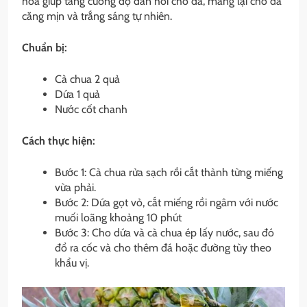
hóa giúp tăng cường độ đàn hồi cho da, mang lại cho da
căng mịn và trắng sáng tự nhiên.
Chuẩn bị:
Cà chua 2 quả
Dứa 1 quả
Nước cốt chanh
Cách thực hiện:
Bước 1: Cà chua rửa sạch rồi cắt thành từng miếng
vừa phải.
Bước 2: Dứa gọt vỏ, cắt miếng rồi ngâm với nước
muối loãng khoảng 10 phút
Bước 3: Cho dứa và cà chua ép lấy nước, sau đó
đổ ra cốc và cho thêm đá hoặc đường tùy theo
khẩu vị.