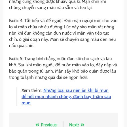
nhưng cũng không được khuấy quá kĩ. Mận chín khi
chúng chuyển sang màu nâu sẫm và teo lại.
Bước 4: Tắt bếp và để nguội. Đợi mận nguội mới cho vào
lọ vì mận chứa nhiều đường. Lúc này siro mận rất nóng
nên khi đun không cần đun nước vì mận vẫn tiếp tục
chín. ở giai đoạn này. Mận sẽ chuyển sang màu đen nếu
nấu quá chín.
Bước 5: Tráng bình bằng nước đun sôi cho sạch và lau
khô. Sau khi mận nguội, đổ nước mận vào lọ, đậy nắp và
bảo quản trong tủ lạnh. Mận sấy khô bảo quản được lâu
trong tủ lạnh nhưng quả dai sẽ ngon hơn.
Xem thêm:
Những loại rau nên ăn khi bị mụn
để hết mụn nhanh chóng, đánh bay thâm sau
mụn
Điều
Previous:
Next: