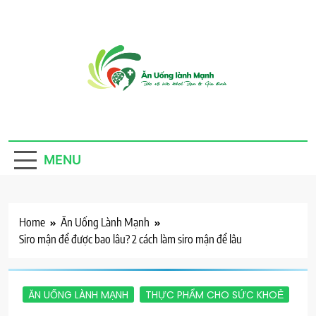
Skip
to
content
Ăn Uống Lành
Thực phẩm sạch, cho ta, cho người, an nhiên mà
sống
Mạnh
MENU
Home
Ăn Uống Lành Mạnh
Siro mận để được bao lâu? 2 cách làm siro mận để lâu
ĂN UỐNG LÀNH MẠNH
THỰC PHẨM CHO SỨC KHOẺ