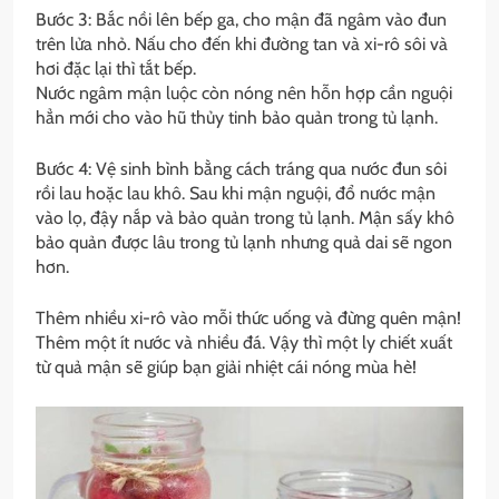
Bước 3: Bắc nồi lên bếp ga, cho mận đã ngâm vào đun
trên lửa nhỏ. Nấu cho đến khi đường tan và xi-rô sôi và
hơi đặc lại thì tắt bếp.
Nước ngâm mận luộc còn nóng nên hỗn hợp cần nguội
hẳn mới cho vào hũ thủy tinh bảo quản trong tủ lạnh.
Bước 4: Vệ sinh bình bằng cách tráng qua nước đun sôi
rồi lau hoặc lau khô. Sau khi mận nguội, đổ nước mận
vào lọ, đậy nắp và bảo quản trong tủ lạnh. Mận sấy khô
bảo quản được lâu trong tủ lạnh nhưng quả dai sẽ ngon
hơn.
Thêm nhiều xi-rô vào mỗi thức uống và đừng quên mận!
Thêm một ít nước và nhiều đá. Vậy thì một ly chiết xuất
từ ​​quả mận sẽ giúp bạn giải nhiệt cái nóng mùa hè!