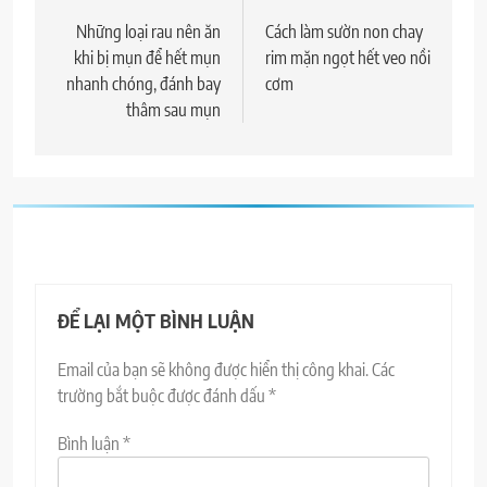
hướng
Những loại rau nên ăn
Cách làm sườn non chay
khi bị mụn để hết mụn
rim mặn ngọt hết veo nồi
bài
nhanh chóng, đánh bay
cơm
viết
thâm sau mụn
ĐỂ LẠI MỘT BÌNH LUẬN
Email của bạn sẽ không được hiển thị công khai.
Các
trường bắt buộc được đánh dấu
*
Bình luận
*