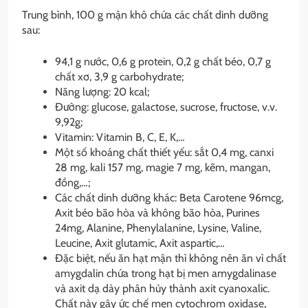
Trung bình, 100 g mận khô chứa các chất dinh dưỡng
sau:
94,1 g nước, 0,6 g protein, 0,2 g chất béo, 0,7 g
chất xơ, 3,9 g carbohydrate;
Năng lượng: 20 kcal;
Đường: glucose, galactose, sucrose, fructose, v.v.
9,92g;
Vitamin: Vitamin B, C, E, K,…
Một số khoáng chất thiết yếu: sắt 0,4 mg, canxi
28 mg, kali 157 mg, magie 7 mg, kẽm, mangan,
đồng,…;
Các chất dinh dưỡng khác: Beta Carotene 96mcg,
Axit béo bão hòa và không bão hòa, Purines
24mg, Alanine, Phenylalanine, Lysine, Valine,
Leucine, Axit glutamic, Axit aspartic,…
Đặc biệt, nếu ăn hạt mận thì không nên ăn vì chất
amygdalin chứa trong hạt bị men amygdalinase
và axit dạ dày phân hủy thành axit cyanoxalic.
Chất này gây ức chế men cytochrom oxidase,