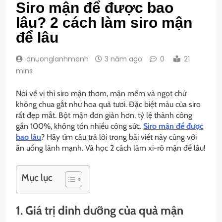
Siro mận để được bao
lâu? 2 cách làm siro mận
để lâu
anuonglanhmanh
3 năm ago
0
21
mins
Nói về vị thì siro mận thơm, mận mềm và ngọt chứ
không chua gắt như hoa quả tươi. Đặc biệt màu của siro
rất đẹp mắt. Bột mận đơn giản hơn, tỷ lệ thành công
gần 100%, không tốn nhiều công sức.
Siro mận để được
bao lâu
? Hãy tìm câu trả lời trong bài viết này cùng với
ăn uống lành mạnh. Và học 2 cách làm xi-rô mận để lâu!
Mục lục
1. Giá trị dinh dưỡng của quả mận