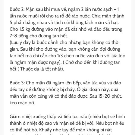
Bước 2: Mận sau khi mua về, ngâm 2 lần nước sạch + 1
lần nước muối rồi cho ra rổ để ráo nước. Chia mận thành
5 phần bằng nhau và tách cùi không tách mận và hạt.
Cho 1,5 kg đường vào mận đã cắt nhỏ và đảo đều trong
7-8 tiếng cho đường tan hết.
(Lưu ý đây là bước dành cho những bạn không có thời
gian. Sau khi cho đường vào, bạn không cần đợi đường
tan hết mà chỉ cần cho 1/3 chén nước vào đun với lửa lớn
là ngâm mận được ngay). ) Chờ cho đến khi đường tan
hết ( Thuộc da là tốt nhất).
Bước 3: Cho mận đã ngâm lên bếp, vặn lửa vừa và đảo
đều tay để đường không bị cháy. Ở giai đoạn này, quả
mận vẫn còn cứng và có thể đảo được. Sau 15-20 phút,
kẹo mận nở.
Giảm nhiệt xuống thấp và tiếp tục nấu (nhiều bọt sẽ hình
thành ở nhiệt độ cao và mận sẽ dễ bị vỡ). Nếu bọt nhiều
có thể hớt bỏ. Khuấy nhẹ tay để mận không bị nát