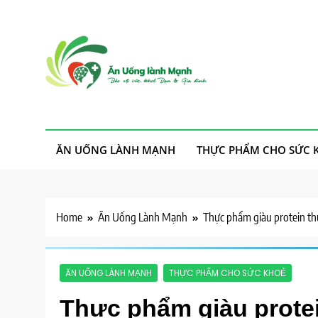
Skip
to
content
Ăn Uống Lành Mạn
Thực phẩm sạch, cho ta, cho người, an nhiên mà sống
ĂN UỐNG LÀNH MẠNH
THỰC PHẨM CHO SỨC 
Home
Ăn Uống Lành Mạnh
Thực phẩm giàu protein th
ĂN UỐNG LÀNH MẠNH
THỰC PHẨM CHO SỨC KHOẺ
Thực phẩm giàu prote