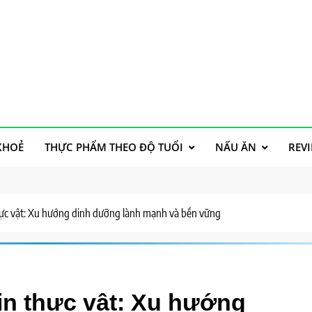
h
KHOẺ
THỰC PHẨM THEO ĐỘ TUỔI
NẤU ĂN
REV
ực vật: Xu hướng dinh dưỡng lành mạnh và bền vững
in thực vật: Xu hướng