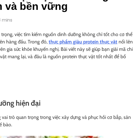
h và bền vững
8 mins
trọng, việc tìm kiếm nguồn dinh dưỡng không chỉ tốt cho cơ thể
iên hàng đầu. Trong đó,
thực phẩm giàu protein thực vật
nổi lên
 gia sức khỏe khuyến nghị. Bài viết này sẽ giúp bạn giải mã chi
ực vật mang lại, và đâu là nguồn protein thực vật tốt nhất để bổ
dưỡng hiện đại
 vai trò quan trọng trong việc xây dựng và phục hồi cơ bắp, sản
ế bào.