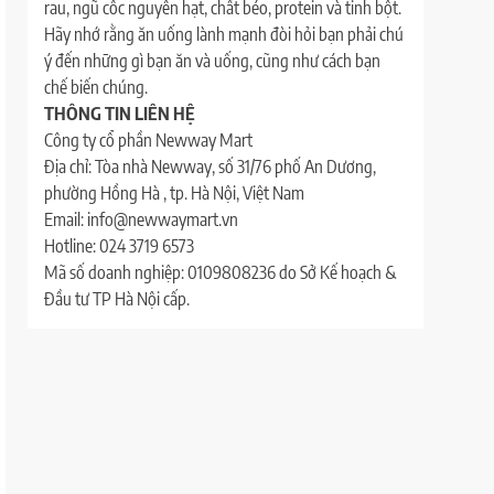
rau, ngũ cốc nguyên hạt, chất béo, protein và tinh bột.
Hãy nhớ rằng ăn uống lành mạnh đòi hỏi bạn phải chú
ý đến những gì bạn ăn và uống, cũng như cách bạn
chế biến chúng.
THÔNG TIN LIÊN HỆ
Công ty cổ phần Newway Mart
Địa chỉ: Tòa nhà Newway, số 31/76 phố An Dương,
phường Hồng Hà , tp. Hà Nội, Việt Nam
Email: info@newwaymart.vn
Hotline: 024 3719 6573
Mã số doanh nghiệp: 0109808236 do Sở Kế hoạch &
Đầu tư TP Hà Nội cấp.