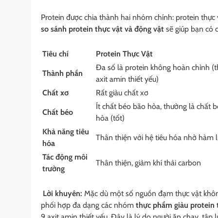
Protein được chia thành hai nhóm chính: protein thực vậ
so sánh protein thực vật và động vật
sẽ giúp bạn có c
Tiêu chí
Protein Thực Vật
Đa số là protein không hoàn chỉnh (t
Thành phần
axit amin thiết yếu)
Chất xơ
Rất giàu chất xơ
Ít chất béo bão hòa, thường là chất
Chất béo
hòa (tốt)
Khả năng tiêu
Thân thiện với hệ tiêu hóa nhờ hàm 
hóa
Tác động môi
Thân thiện, giảm khí thải carbon
trường
Lời khuyên:
Mặc dù một số nguồn đạm thực vật không 
phối hợp đa dạng các nhóm
thực phẩm giàu protein 
9 axit amin thiết yếu. Đây là lý do người ăn chay, tập