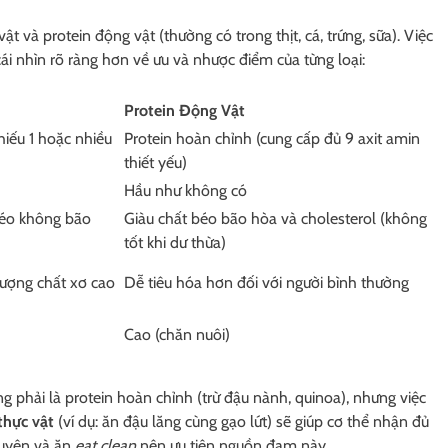
t và protein động vật (thường có trong thịt, cá, trứng, sữa). Việc
ái nhìn rõ ràng hơn về ưu và nhược điểm của từng loại:
Protein Động Vật
hiếu 1 hoặc nhiều
Protein hoàn chỉnh (cung cấp đủ 9 axit amin
thiết yếu)
Hầu như không có
 béo không bão
Giàu chất béo bão hòa và cholesterol (không
tốt khi dư thừa)
lượng chất xơ cao
Dễ tiêu hóa hơn đối với người bình thường
Cao (chăn nuôi)
phải là protein hoàn chỉnh (trừ đậu nành, quinoa), nhưng việc
thực vật
(ví dụ: ăn đậu lăng cùng gạo lứt) sẽ giúp cơ thể nhận đủ
 luyện và ăn
eat clean
nên ưu tiên nguồn đạm này.