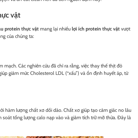
hực vật
u protein thực vật
mang lại nhiều
lợi ích protein thực vật
vượt
ng của chúng ta:
m mạch. Các nghiên cứu đã chỉ ra rằng, việc thay thế thịt đỏ
giúp giảm mức Cholesterol LDL (“xấu”) và ổn định huyết áp, từ
i hàm lượng chất xơ dồi dào. Chất xơ giúp tạo cảm giác no lâu
m soát tổng lượng calo nạp vào và giảm tích trữ mỡ thừa. Đây là