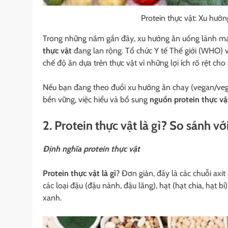
Protein thực vật: Xu hướn
Trong những năm gần đây, xu hướng ăn uống lành mạn
thực vật
đang lan rộng. Tổ chức Y tế Thế giới (WHO) 
chế độ ăn dựa trên thực vật vì những lợi ích rõ rệt c
Nếu bạn đang theo đuổi xu hướng ăn chay (vegan/veg
bền vững, việc hiểu và bổ sung
nguồn protein thực vậ
2. Protein thực vật là gì? So sánh v
Định nghĩa protein thực vật
Protein thực vật là gì
? Đơn giản, đây là các chuỗi axi
các loại đậu (đậu nành, đậu lăng), hạt (hạt chia, hạt 
xanh.