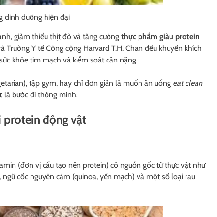
g dinh dưỡng hiện đại
h, giảm thiểu thịt đỏ và tăng cường
thực phẩm giàu protein
và Trường Y tế Công cộng Harvard T.H. Chan đều khuyến khích
ho sức khỏe tim mạch và kiểm soát cân nặng.
etarian), tập gym, hay chỉ đơn giản là muốn ăn uống
eat clean
t
là bước đi thông minh.
ới protein động vật
t amin (đơn vị cấu tạo nên protein) có nguồn gốc từ thực vật như
bí), ngũ cốc nguyên cám (quinoa, yến mạch) và một số loại rau