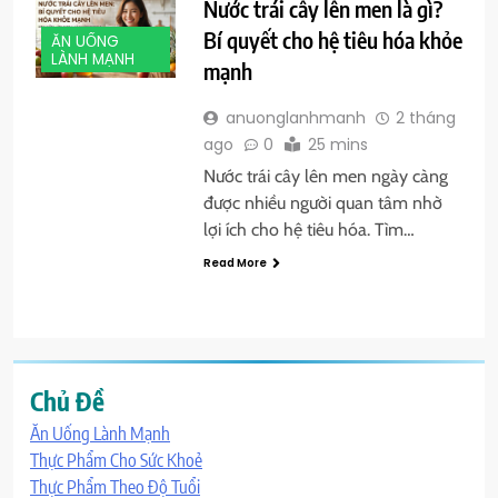
Nước trái cây lên men là gì?
Bí quyết cho hệ tiêu hóa khỏe
ĂN UỐNG
LÀNH MẠNH
mạnh
anuonglanhmanh
2 tháng
ago
0
25 mins
Nước trái cây lên men ngày càng
được nhiều người quan tâm nhờ
lợi ích cho hệ tiêu hóa. Tìm…
Read More
Chủ Đề
Ăn Uống Lành Mạnh
Thực Phẩm Cho Sức Khoẻ
Thực Phẩm Theo Độ Tuổi