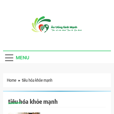
Skip
to
content
Ăn Uống Lành
Thực phẩm sạch, cho ta, cho người, an nhiên mà
sống
Mạnh
MENU
Home
tiêu hóa khỏe mạnh
tiêu hóa khỏe mạnh