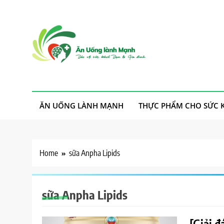
Skip
to
content
Ăn Uống Lành Mạn
Thực phẩm sạch, cho ta, cho người, an nhiên mà sống
ĂN UỐNG LÀNH MẠNH
THỰC PHẨM CHO SỨC 
Home
sữa Anpha Lipids
sữa Anpha Lipids
[Giải đ