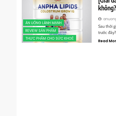
không
anuon
ĂN UỐNG LÀNH MẠNH
Sau thời 
REVIEW SẢN PHẨM
trước đây
THỰC PHẨM CHO SỨC KHOẺ
Read Mo