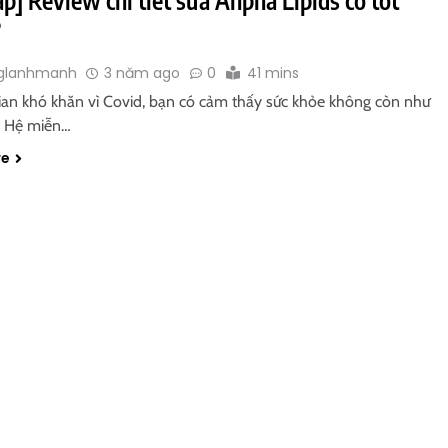
?
glanhmanh
3 năm ago
0
41 mins
gian khó khăn vì Covid, bạn có cảm thấy sức khỏe không còn như
? Hệ miễn…
re