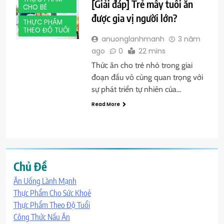
[Giải đáp] Trẻ mấy tuổi ăn
CHO BÉ
được gia vị người lớn?
THỰC PHẨM
THEO ĐỘ TUỔI
anuonglanhmanh
3 năm
ago
0
22 mins
Thức ăn cho trẻ nhỏ trong giai
đoạn đầu vô cùng quan trọng với
sự phát triển tự nhiên của…
Read More
Chủ Đề
Ăn Uống Lành Mạnh
Thực Phẩm Cho Sức Khoẻ
Thực Phẩm Theo Độ Tuổi
Công Thức Nấu Ăn