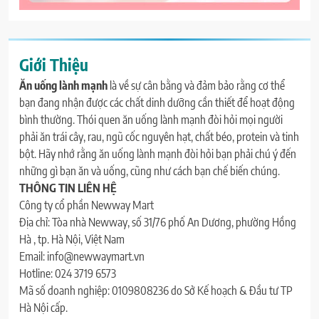
Giới Thiệu
Ăn uống lành mạnh
là về sự cân bằng và đảm bảo rằng cơ thể
bạn đang nhận được các chất dinh dưỡng cần thiết để hoạt động
bình thường. Thói quen ăn uống lành mạnh đòi hỏi mọi người
phải ăn trái cây, rau, ngũ cốc nguyên hạt, chất béo, protein và tinh
bột. Hãy nhớ rằng ăn uống lành mạnh đòi hỏi bạn phải chú ý đến
những gì bạn ăn và uống, cũng như cách bạn chế biến chúng.
THÔNG TIN LIÊN HỆ
Công ty cổ phần Newway Mart
Địa chỉ: Tòa nhà Newway, số 31/76 phố An Dương, phường Hồng
Hà , tp. Hà Nội, Việt Nam
Email: info@newwaymart.vn
Hotline: 024 3719 6573
Mã số doanh nghiệp: 0109808236 do Sở Kế hoạch & Đầu tư TP
Hà Nội cấp.