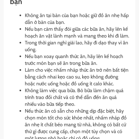
bạn
Không ăn tại bàn của bạn hoặc giữ đồ ăn nhẹ hấp
dẫn ở bàn của bạn.
Nếu bạn cảm thấy đói giữa các bữa ăn, hãy lên kế
hoạch ăn vặt lành mạnh và mang theo khi đi làm.
Trong thời gian nghỉ giải lao, hãy đi dạo thay vì ăn
uống.
Nếu bạn xoay quanh thức ăn, hãy lên kế hoạch
trước món bạn sẽ ăn trong bữa ăn.
Làm cho việc nhấm nháp thức ăn trở nên bất tiện
bằng cách nhai kẹo cao su, kẹo không đường
hoặc nước uống hoặc đồ uống ít calo khác.
Không làm việc qua bữa. Bỏ bữa làm chậm quá
trình trao đổi chất và có thể dẫn đến ăn quá
nhiều vào bữa tiếp theo.
Nếu thức ăn có sẵn cho những dịp đặc biệt, hãy
chọn món tốt cho sức khỏe nhất, nhấm nháp đồ
ăn nhẹ ít chất béo mang từ nhà, không có bất cứ
thứ gì được cung cấp, chọn một tùy chọn và có
một lượng nhỏ hoặc chỉ có đồ uống.