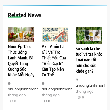
Related News
Nước Ép Táo:
Axit Amin Là
So sánh lá chè
Thức Uống
Gì? Vai Trò
tươi và trà khô:
Lành Mạnh, Bí
Thiết Yếu Của
Loại nào tốt
Quyết Tăng
“Viên Gạch”
hơn cho sức
Cường Sức
Cấu Tạo Nên
khỏe gan?
Khỏe Mỗi Ngày
Cơ Thể
anuonglanhmanh
anuonglanhmanh
anuonglanhmanh
2
2
tháng ago
tháng ago
tháng ago
0
0
0