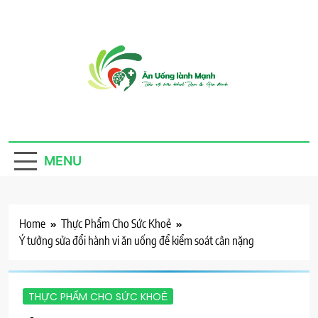
Skip
to
content
Ăn Uống Lành
Thực phẩm sạch, cho ta, cho người, an nhiên mà
sống
Mạnh
MENU
Home
Thực Phẩm Cho Sức Khoẻ
Ý tưởng sửa đổi hành vi ăn uống để kiểm soát cân nặng
THỰC PHẨM CHO SỨC KHOẺ