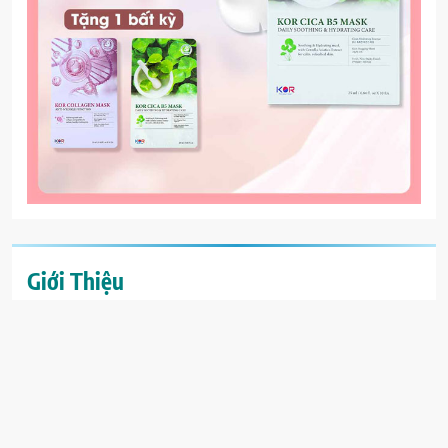
Giới Thiệu
Ăn uống lành mạnh
là về sự cân bằng và đảm bảo rằng cơ thể
bạn đang nhận được các chất dinh dưỡng cần thiết để hoạt động
bình thường. Thói quen ăn uống lành mạnh đòi hỏi mọi người
phải ăn trái cây, rau, ngũ cốc nguyên hạt, chất béo, protein và tinh
bột. Hãy nhớ rằng ăn uống lành mạnh đòi hỏi bạn phải chú ý đến
những gì bạn ăn và uống, cũng như cách bạn chế biến chúng.