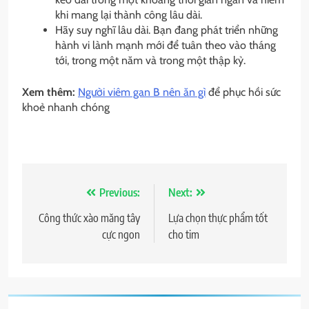
khi mang lại thành công lâu dài.
Hãy suy nghĩ lâu dài. Bạn đang phát triển những
hành vi lành mạnh mới để tuân theo vào tháng
tới, trong một năm và trong một thập kỷ.
Xem thêm:
Người viêm gan B nên ăn gì
để phục hồi sức
khoẻ nhanh chóng
Điều
Previous:
Next:
hướng
Công thức xào măng tây
Lựa chọn thực phẩm tốt
cực ngon
cho tim
bài
viết