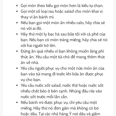
Gọi món theo kiểu gọi món hơn là kiểu tự chọn.
Gọi một số loại rau hoặc salad cho món khai vị
thay vì ăn bánh mì.
Nếu bạn gọi một món ăn nhiều calo, hãy chia sẻ
nó với ai đó.
Hãy thử một ly bạc hà sau bữa tối với cà phê của
bạn. Nếu bạn có món tráng miệng, hãy chia sẻ nó
với hai người trở lên.
Đừng ăn quá nhiều vì bạn không muốn lãng phí
thức ăn. Yêu cầu một túi chó để mang thêm thức
ăn về nhà.
Yêu cầu người phục vụ cho một nửa món ăn của
bạn vào túi mang đi trước khi bữa ăn được phục
vụ cho bạn.
Yêu cầu nước xốt salad, nước thịt hoặc nước sốt
nhiều chất béo ở bên cạnh. Nhúng đầu nĩa vào
nước sốt trước mỗi lần cắn.
Nếu bánh mì được phục vụ, chỉ yêu cầu một
miếng. Hãy thử nó đơn giản mà không có bơ
hoặc dầu. Tại các nhà hàng Ý nơi dầu và giấm