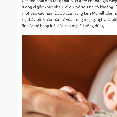
Các mẹ phải nhớ rằng khẩu vị của trẻ em bao giờ cũng 
lượng vị giác khác nhau. Ví dụ, trẻ sơ sinh có khoảng 
một báo cáo năm 2005 của Trung tâm Monell Chemical 
họ thấy bột/cháo của trẻ vừa trong miệng, nghĩa là bộ
ăn của trẻ bằng lưỡi của cha mẹ là không đúng.