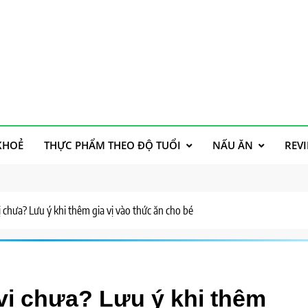
h
KHOẺ
THỰC PHẨM THEO ĐỘ TUỔI
NẤU ĂN
REV
ị chưa? Lưu ý khi thêm gia vị vào thức ăn cho bé
 vị chưa? Lưu ý khi thêm