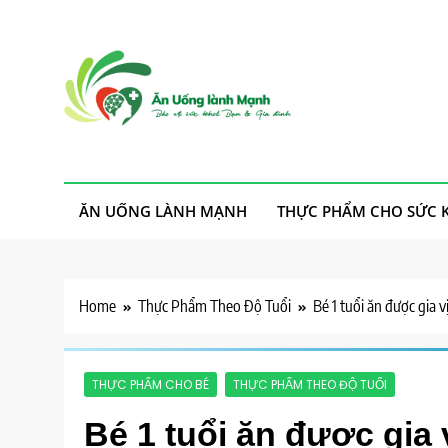
Skip
to
content
Ăn Uống Lành Mạn
Thực phẩm sạch, cho ta, cho người, an nhiên mà sống
ĂN UỐNG LÀNH MẠNH
THỰC PHẨM CHO SỨC 
Home
Thực Phẩm Theo Độ Tuổi
Bé 1 tuổi ăn được gia v
THỰC PHẨM CHO BÉ
THỰC PHẨM THEO ĐỘ TUỔI
Bé 1 tuổi ăn được gia