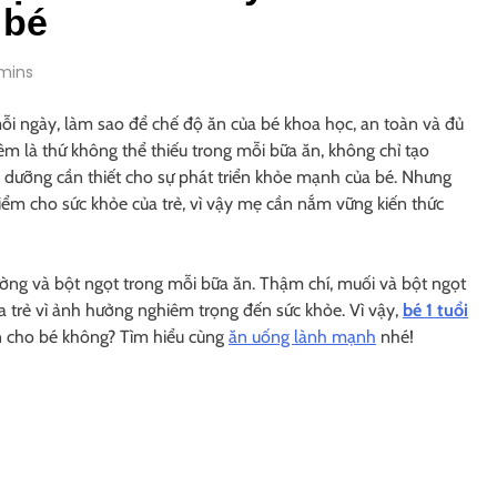
 bé
mins
ỗi ngày, làm sao để chế độ ăn của bé khoa học, an toàn và đủ
 nêm là thứ không thể thiếu trong mỗi bữa ăn, không chỉ tạo
 dưỡng cần thiết cho sự phát triển khỏe mạnh của bé. Nhưng
ểm cho sức khỏe của trẻ, vì vậy mẹ cần nắm vững kiến ​​thức
ường và bột ngọt trong mỗi bữa ăn. Thậm chí, muối và bột ngọt
a trẻ vì ảnh hưởng nghiêm trọng đến sức khỏe. Vì vậy,
bé 1 tuổi
oàn cho bé không? Tìm hiểu cùng
ăn uống lành mạnh
nhé!