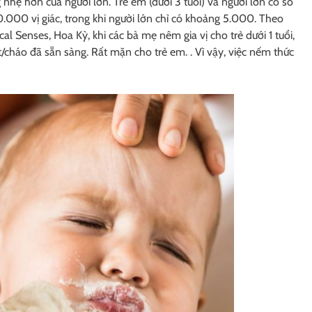
nhẹ hơn của người lớn. Trẻ em (dưới 3 tuổi) và người lớn có số
10.000 vị giác, trong khi người lớn chỉ có khoảng 5.000. Theo
Senses, Hoa Kỳ, khi các bà mẹ nêm gia vị cho trẻ dưới 1 tuổi,
t/cháo đã sẵn sàng. Rất mặn cho trẻ em. . Vì vậy, việc nếm thức