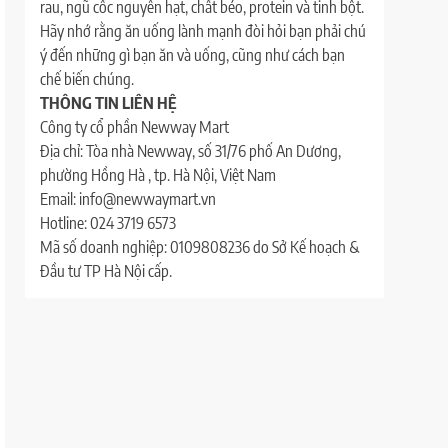
rau, ngũ cốc nguyên hạt, chất béo, protein và tinh bột.
Hãy nhớ rằng ăn uống lành mạnh đòi hỏi bạn phải chú
ý đến những gì bạn ăn và uống, cũng như cách bạn
chế biến chúng.
THÔNG TIN LIÊN HỆ
Công ty cổ phần Newway Mart
Địa chỉ: Tòa nhà Newway, số 31/76 phố An Dương,
phường Hồng Hà , tp. Hà Nội, Việt Nam
Email: info@newwaymart.vn
Hotline: 024 3719 6573
Mã số doanh nghiệp: 0109808236 do Sở Kế hoạch &
Đầu tư TP Hà Nội cấp.