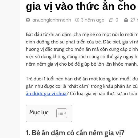
gia vị vào thức ăn cho
anuonglanhmanh
3 năm ago
0
27 
Bắt đầu từ khi ăn dặm, cha mẹ sẽ có một nỗi lo mới m
dinh dưỡng cho sự phát triển của trẻ. Đặc biệt, gia vị
hương vị đặc trưng cho món ăn mà còn cung cấp dinh
việc sử dụng không đúng cách cũng có thể gây nguy hi
nêm nếm gia vị cho bé để giúp bé lớn lên khỏe mạnh.
Trẻ dưới 1 tuổi nên hạn chế ăn một lượng lớn muối, đ
gần như được coi là “chất cấm” trong khẩu phần ăn củ
ăn được gia vị chưa
? Có loại gia vị nào thực sự an t
Mục lục
1. Bé ăn dặm có cần nêm gia vị?