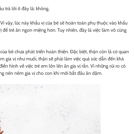
 trả lời ở đây là: không.
 Vì vậy, lúc này khẩu vị của bé sẽ hoàn toàn phụ thuộc vào khẩu
ị để trẻ ăn ngon miệng hơn. Tuy nhiên, đây là việc làm vô cùng
của bé chưa phát triển hoàn thiện. Đặc biệt, thận còn là cơ quan
êm gia vị như muối, thận sẽ phải làm việc quá sức dẫn đến khả
iển hình về việc trẻ em lớn lên ăn gia vị rắn. Vì những rủi ro có
ng nên nêm gia vị cho con khi mới bắt đầu ăn dặm.