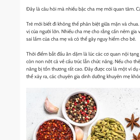
Đây là câu hỏi mà nhiều bậc cha mẹ mới quan tâm. Câu
Trẻ mới biết đi không thể phân biệt giữa mặn và chua.
vị của người lớn. Nhiều cha mẹ cho rằng cần nêm gia v
sai lầm của cha mẹ và có thể gây nguy hiểm cho bé.
Thời điểm bắt đầu ăn dặm là lúc các cơ quan nội tạng 
còn non nớt cả về cấu trúc lẫn chức năng. Nếu cho th
năng bị tổn thương rất cao. Đây được coi là một ví dụ đ
thể xảy ra, các chuyên gia dinh dưỡng khuyên mẹ khô